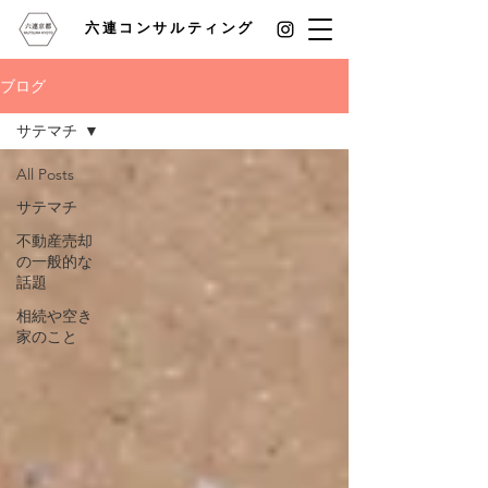
六連コンサルティング
ブログ
サテマチ
All Posts
サテマチ
不動産売却
の一般的な
話題
相続や空き
家のこと